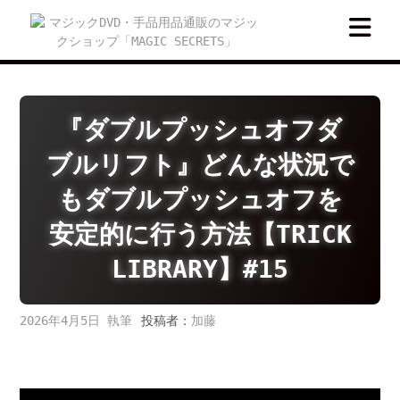
Skip
to
content
『ダブルプッシュオフダ
ブルリフト』どんな状況で
もダブルプッシュオフを
安定的に行う方法【TRICK
LIBRARY】#15
2026年4月5日
投稿者：
加藤