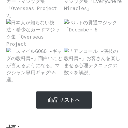
商品リストへ
共有：