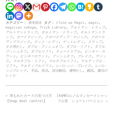
カテゴリー：
基本技法
タグ：
Close-up Magic
,
magic
,
magician soboga
,
Trick Library
,
アルトマン・トラップ
,
アルトマントラップ
,
オルトマン・トラップ
,
オルトマントラ
ップ
,
カードマジック
,
クロースアップ・マジック
,
クロース
アップマジック
,
ゲット・レディ
,
ゲットレディ
,
ステップ
,
タネ明かし
,
ダブル・プッシュオフ
,
ダブル・リフト
,
ダブル
プッシュオフ
,
ダブルリフト
,
チュートリアル
,
ピンキー・カ
ウント
,
ピンキーカウント
,
プッシュオフ
,
ブレイク
,
マジッ
ク
,
マルチプル・リフト
,
マルチプルリフト
,
マルティプル・
リフト
,
マルティプルリフト
,
レバレッジ・ブレイク
,
レバレ
ッジブレイク
,
手品
,
技法
,
技法解説
,
種明かし
,
解説
,
魔法の
レシピ
Post
←
埋もれたカードの見つけ方
[ASMR]ルノルマンカードシャッ
navigation
【Snap deal control】
フル音 ショートバージョン
→