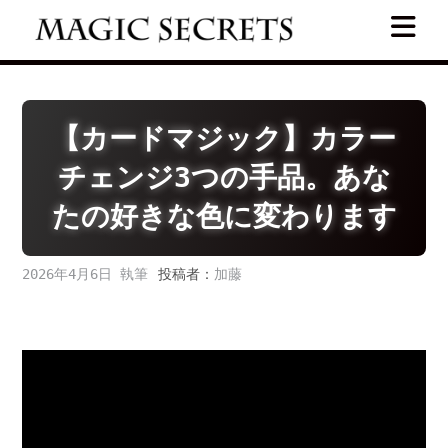
Skip
to
content
【カードマジック】カラー
チェンジ3つの手品。あな
たの好きな色に変わります
2026年4月6日
投稿者：
加藤