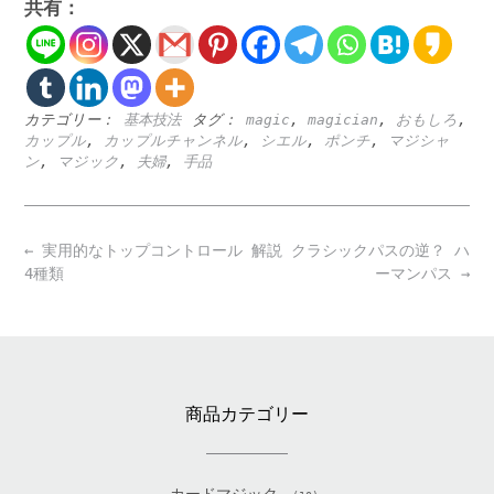
共有：
カテゴリー：
基本技法
タグ：
magic
,
magician
,
おもしろ
,
カップル
,
カップルチャンネル
,
シエル
,
ポンチ
,
マジシャ
ン
,
マジック
,
夫婦
,
手品
Post
←
実用的なトップコントロール
解説 クラシックパスの逆？ ハ
navigation
4種類
ーマンパス
→
商品カテゴリー
カードマジック