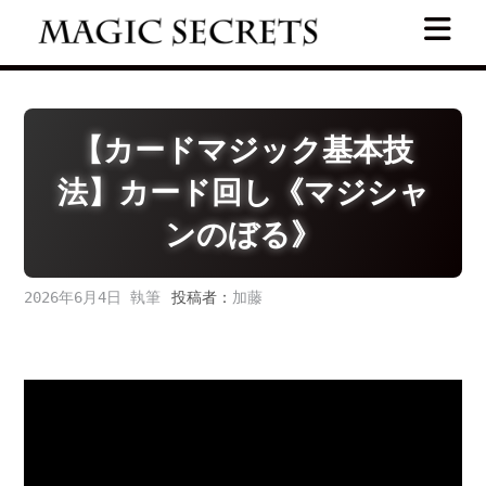
Skip
to
content
【カードマジック基本技
法】カード回し《マジシャ
ンのぼる》
2026年6月4日
投稿者：
加藤