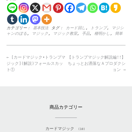
カテゴリー：
基本技法
タグ：
カード回し
,
トランプ
,
マジシ
ャンのぼる
,
マジック
,
マジック教室
,
手品
,
種明かし
,
簡単
Post
←
[カードマジック•トランプマ
【トランプマジック解説編!!】
navigation
ジック](解説)フォールスカッ
ちょっとお洒落なＡプロダクシ
ト①
ョン
→
商品カテゴリー
カードマジック
(10)