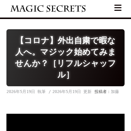
Skip
to
content
【コロナ】外出自粛で暇な
人へ。マジック始めてみま
せんか？［リフルシャッフ
ル］
2026年5月19日
2026年5月19日
投稿者：
加藤