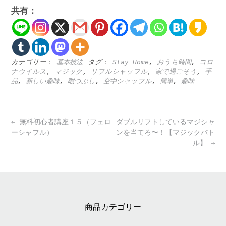
共有：
カテゴリー：
基本技法
タグ：
Stay Home
,
おうち時間
,
コロ
ナウイルス
,
マジック
,
リフルシャッフル
,
家で過ごそう
,
手
品
,
新しい趣味
,
暇つぶし
,
空中シャッフル
,
簡単
,
趣味
Post
←
無料初心者講座１５（フェロ
ダブルリフトしているマジシャ
navigation
ーシャフル）
ンを当てろ〜！【マジックバト
ル】
→
商品カテゴリー