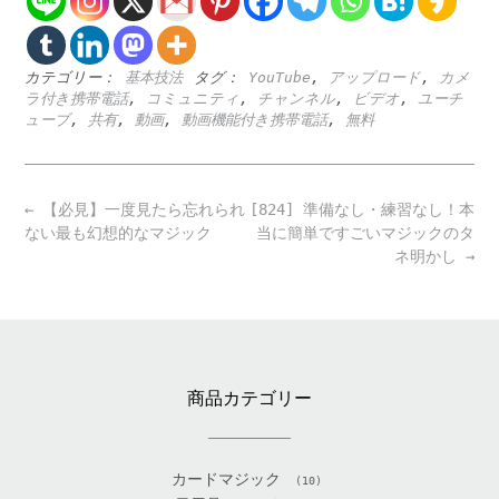
カテゴリー：
基本技法
タグ：
YouTube
,
アップロード
,
カメ
ラ付き携帯電話
,
コミュニティ
,
チャンネル
,
ビデオ
,
ユーチ
ューブ
,
共有
,
動画
,
動画機能付き携帯電話
,
無料
Post
←
【必見】一度見たら忘れられ
[824] 準備なし・練習なし！本
navigation
ない最も幻想的なマジック
当に簡単ですごいマジックのタ
ネ明かし
→
商品カテゴリー
カードマジック
(10)