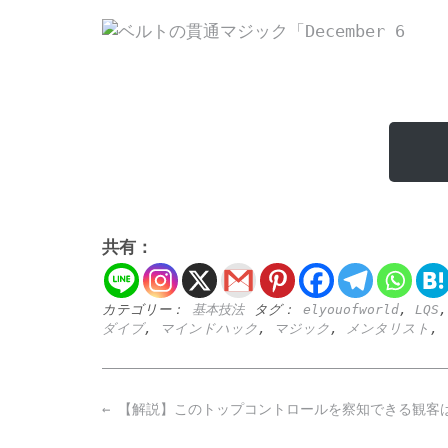
共有：
カテゴリー：
基本技法
タグ：
elyouofworld
,
LQS
ダイブ
,
マインドハック
,
マジック
,
メンタリスト
,
Post
←
【解説】このトップコントロールを察知できる観客
navigation