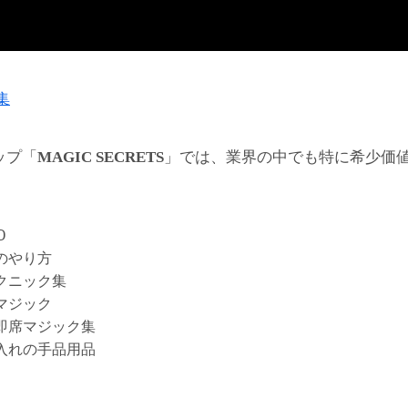
集
ップ「
」では、業界の中でも特に希少価
MAGIC SECRETS
D
のやり方
クニック集
マジック
即席マジック集
入れの手品用品