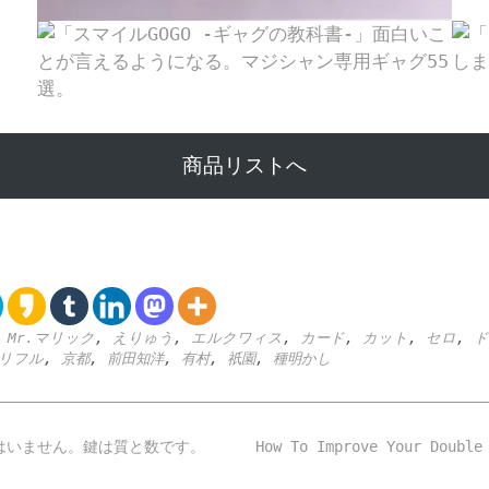
商品リストへ
,
Mr.マリック
,
えりゅう
,
エルクワィス
,
カード
,
カット
,
セロ
,
ド
リフル
,
京都
,
前田知洋
,
有村
,
祇園
,
種明かし
はいません。鍵は質と数です。
How To Improve Your Double