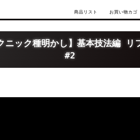
商品リスト
お買い物カゴ
クニック種明かし】基本技法編 リ
#2