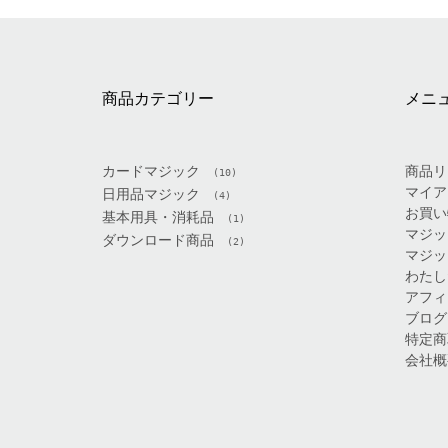
商品カテゴリー
メニ
カードマジック
商品リ
(10)
マイア
日用品マジック
(4)
お買い
基本用具・消耗品
(1)
マジッ
ダウンロード商品
(2)
マジッ
わたし
アフィ
ブログ
特定商
会社概