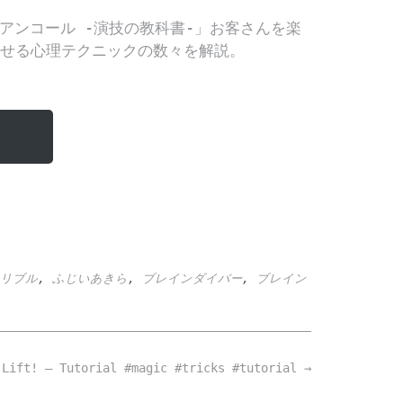
リブル
,
ふじいあきら
,
ブレインダイバー
,
ブレイン
 Lift! – Tutorial #magic #tricks #tutorial
→