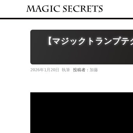
Skip
to
content
【マジックトランプテ
2026年1月20日
投稿者：
加藤