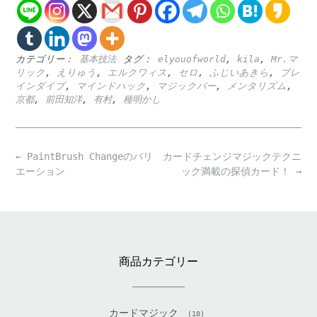
カテゴリー：
基本技法
タグ：
elyouofworld
,
kila
,
Mr.マ
リック
,
えりゅう
,
エルクワィス
,
セロ
,
ふじいあきら
,
ブレ
インダイブ
,
マインドハック
,
マジックバー
,
メンタリズム
,
京都
,
前田知洋
,
有村
,
種明かし
Post
←
PaintBrush Changeのバリ
カードチェンジマジックテクニ
navigation
エーション
ック満載の探偵カード！
→
商品カテゴリー
カードマジック
(10)