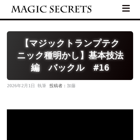
Skip
to
content
【マジックトランプテク
ニック種明かし】基本技法
編 バックル #16
2026年2月1日
投稿者：
加藤