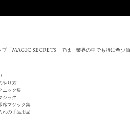
ップ「
」では、業界の中でも特に希少
MAGIC SECRETS
D
のやり方
クニック集
マジック
即席マジック集
入れの手品用品