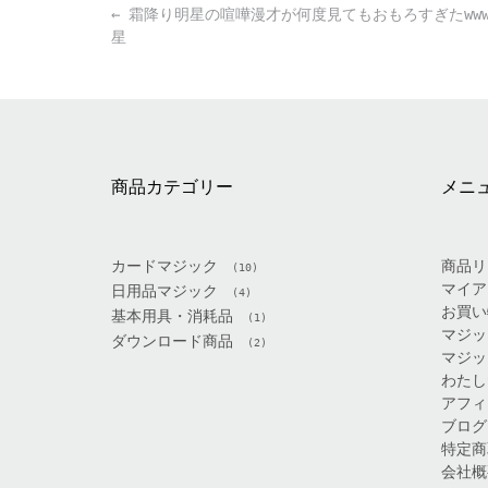
Post
←
霜降り明星の喧嘩漫才が何度見てもおもろすぎたwwww
navigation
星
商品カテゴリー
メニ
カードマジック
商品リ
(10)
マイア
日用品マジック
(4)
お買い
基本用具・消耗品
(1)
マジッ
ダウンロード商品
(2)
マジッ
わたし
アフィ
ブログ
特定商
会社概