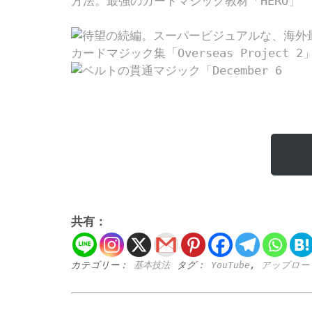
共有：
カテゴリー：
基本技法
タグ：
YouTube
,
アップロー