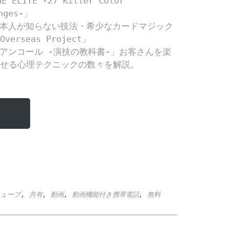
ューブ
,
共有
,
動画
,
動画機能付き携帯電話
,
無料