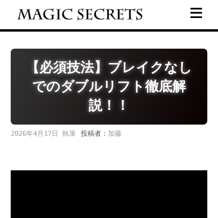
Skip
to
content
【必須技法】ブレイクなし
でのダブルリフト徹底解
説！！
2026年4月17日
投稿者：
加藤