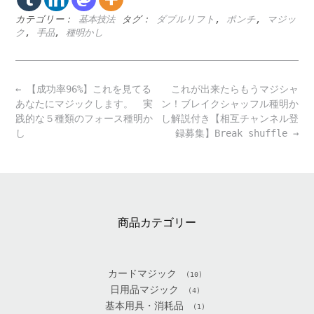
カテゴリー：
基本技法
タグ：
ダブルリフト
,
ポンチ
,
マジッ
ク
,
手品
,
種明かし
Post
←
【成功率96%】これを見てる
これが出来たらもうマジシャ
navigation
あなたにマジックします。 実
ン！ブレイクシャッフル種明か
践的な５種類のフォース種明か
し解説付き【相互チャンネル登
し
録募集】Break shuffle
→
商品カテゴリー
カードマジック
(10)
日用品マジック
(4)
基本用具・消耗品
(1)