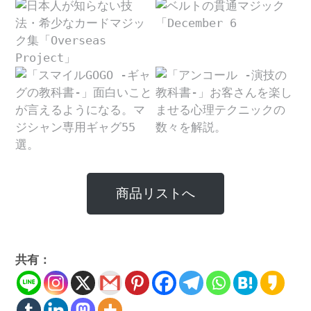
商品リストへ
共有：