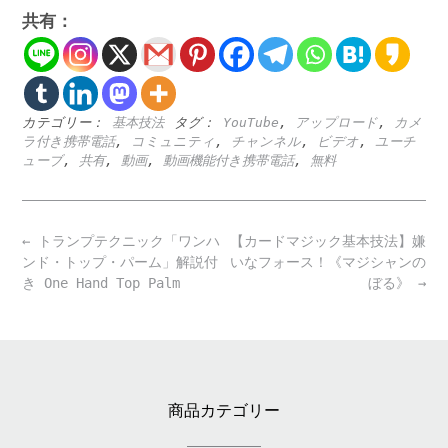
共有：
カテゴリー：
基本技法
タグ：
YouTube
,
アップロード
,
カメ
ラ付き携帯電話
,
コミュニティ
,
チャンネル
,
ビデオ
,
ユーチ
ューブ
,
共有
,
動画
,
動画機能付き携帯電話
,
無料
Post
←
トランプテクニック「ワンハ
【カードマジック基本技法】嫌
navigation
ンド・トップ・パーム」解説付
いなフォース！《マジシャンの
き One Hand Top Palm
ぼる》
→
商品カテゴリー