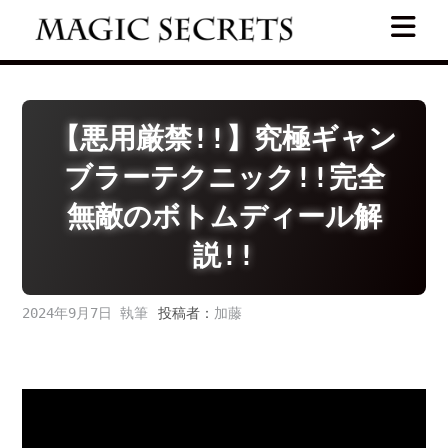
Skip
to
content
【悪用厳禁!!】究極ギャン
ブラーテクニック!!完全
無敵のボトムディール解
説!!
2024年9月7日
投稿者：
加藤