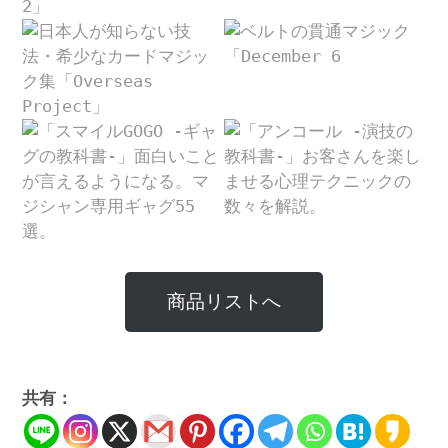
商品リストへ
共有：