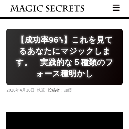
Skip
to
content
【成功率96%】これを見て
るあなたにマジックしま
す。 実践的な５種類のフ
ォース種明かし
2026年4月18日
投稿者：
加藤