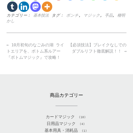
カテゴリー：
基本技法
タグ：
ポンチ
,
マジック
,
手品
,
種明
かし
Post
←
10月初旬のなごみの湖 ライ
【必須技法】ブレイクなしでの
navigation
トエリアを、ボトム系ルアー
ダブルリフト徹底解説！！
→
『ボトムマジック』で攻略！
商品カテゴリー
カードマジック
(10)
日用品マジック
(4)
基本用具・消耗品
(1)