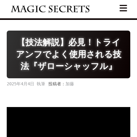
Skip
to
content
【技法解説】必見！トライ
アンフでよく使用される技
法『ザローシャッフル』
2025年4月4日
投稿者：
加藤