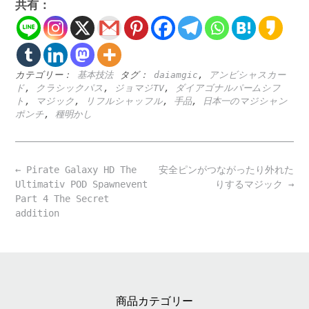
共有：
カテゴリー：
基本技法
タグ：
daiamgic
,
アンビシャスカー
ド
,
クラシックパス
,
ジョマジTV
,
ダイアゴナルパームシフ
ト
,
マジック
,
リフルシャッフル
,
手品
,
日本一のマジシャン
ポンチ
,
種明かし
Post
←
Pirate Galaxy HD The
安全ピンがつながったり外れた
navigation
Ultimativ POD Spawnevent
りするマジック
→
Part 4 The Secret
addition
商品カテゴリー