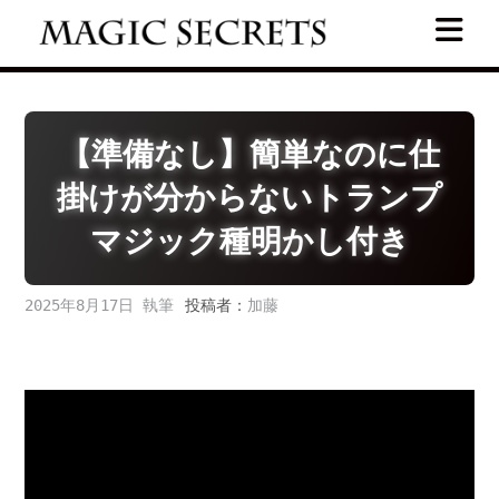
Skip
to
content
【準備なし】簡単なのに仕
掛けが分からないトランプ
マジック種明かし付き
2025年8月17日
投稿者：
加藤