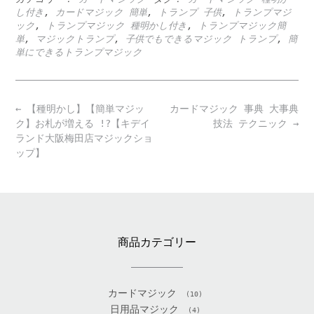
し付き
,
カードマジック 簡単
,
トランプ 子供
,
トランプマジ
ック
,
トランプマジック 種明かし付き
,
トランプマジック簡
単
,
マジックトランプ
,
子供でもできるマジック トランプ
,
簡
単にできるトランプマジック
Post
←
【種明かし】【簡単マジッ
カードマジック 事典 大事典
navigation
ク】お札が増える !?【キデイ
技法 テクニック
→
ランド大阪梅田店マジックショ
ップ】
商品カテゴリー
カードマジック
(10)
日用品マジック
(4)