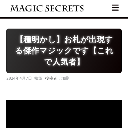
Skip
to
content
【種明かし】お札が出現す
る傑作マジックです【これ
で人気者】
2024年4月7日
投稿者：
加藤