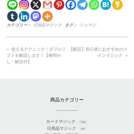
カテゴリー：
日用品マジック
タグ：
ジョマジ
Post
←
使えるテクニック！ダブルリ
【解説】初心者におすすめのコ
navigation
フトを解説します！【種明か
インマジック
→
し・解説付】
商品カテゴリー
カードマジック
(10)
日用品マジック
(4)