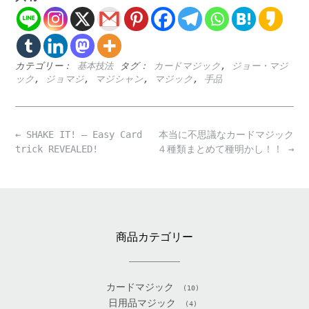
カテゴリー：
基本技法
タグ：
カードマジック
,
ジョー・マジ
ック
,
ジョマジ
,
マジシャン
,
マジック
,
手品
Post
←
SHAKE IT! – Easy Card
本当に不思議なカードマジック
navigation
trick REVEALED!
４種類まとめて種明かし！！
→
商品カテゴリー
カードマジック
(10)
日用品マジック
(4)