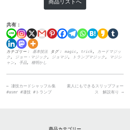
商品リストへ
共有：
カテゴリー：
基本技法
タグ：
magic
,
trick
,
カードマジッ
ク
,
ジョー・マジック
,
ジョマジ
,
トランプマジック
,
マジシ
ャン
,
手品
,
種明かし
Post
←
凄技カードシャッフル集
素人にもできるスリップフォー
navigation
#asmr #凄技 #トランプ
ス 解説有り
→
商品カテゴリー