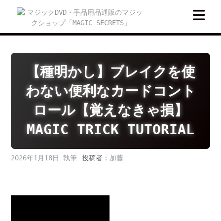
S
k
i
p
t
o
c
【種明かし】ブレイクを使
o
わない便利なカードコント
n
t
ロール【覚えなきゃ損】
e
n
MAGIC TRICK TUTORIAL
t
2026年1月18日
投稿者：
加藤