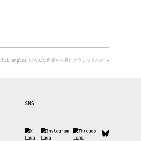
om multi angles いろんな角度から見たクラシックパス
→
SNS