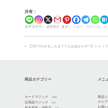
共有：
カテゴリー：
基本技法
タグ：
ジョー・マジック
,
ジ
Post
←
【3分でわかるこんなドラムはあかんやつ】シャッフ
navigation
商品カテゴリー
メニ
カードマジック
商品リ
(10)
マイア
日用品マジック
(4)
お買い
基本用具・消耗品