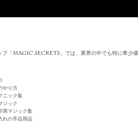
ップ「
」では、業界の中でも特に希少
MAGIC SECRETS
D
のやり方
クニック集
マジック
即席マジック集
入れの手品用品