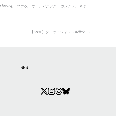
LbnH2g
,
ウケる
,
カードマジック
,
カンタン
,
すぐ
【asmr】タロットシャッフル音🌹
→
SNS