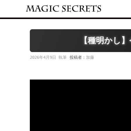
Skip
to
content
【種明かし】
2026年4月9日
投稿者：
加藤