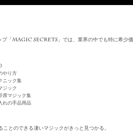
ップ「
」では、業界の中でも特に希少
MAGIC SECRETS
D
のやり方
クニック集
マジック
即席マジック集
入れの手品用品
ることのできる凄いマジックがきっと見つかる。