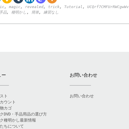
ic
,
magic
,
revealed
,
trick
,
Tutorial
,
UCQrf7CMFUrRWCgwWv
手品
,
種明かし
,
簡単
,
練習なし
ュー
お問い合わせ
スト
お問い合わせ
カウント
物カゴ
クDVD・手品用品の選び方
ク種明かし最新情報
たちについて