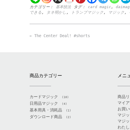
カテゴリー：
基本技法
タグ：
card magic
,
daimag
できる
,
タネ明かし
,
トランプマジック
,
マジック
,
Post
←
The Center Deal! #shorts
navigation
商品カテゴリー
メニ
カードマジック
商品リ
(10)
マイア
日用品マジック
(4)
お買い
基本用具・消耗品
(1)
マジッ
ダウンロード商品
(2)
マジッ
わたし