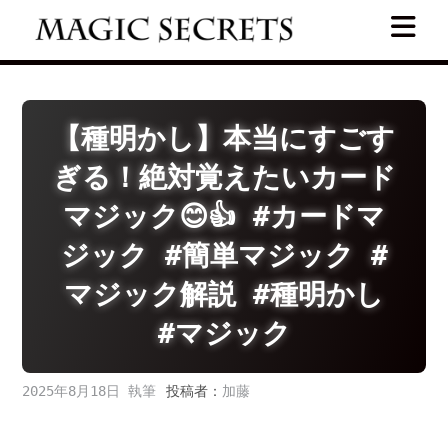
Skip
to
content
【種明かし】本当にすごす
ぎる！絶対覚えたいカード
マジック😊👍 #カードマ
ジック #簡単マジック #
マジック解説 #種明かし
#マジック
2025年8月18日
投稿者：
加藤