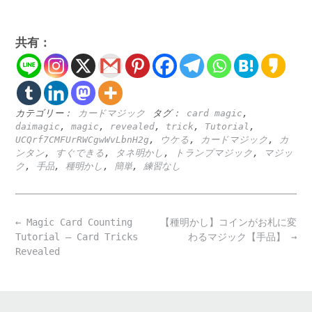
共有：
カテゴリー：
カードマジック
タグ：
card magic
,
daimagic
,
magic
,
revealed
,
trick
,
Tutorial
,
UCQrf7CMFUrRWCgwWvLbnH2g
,
ウケる
,
カードマジック
,
カ
ンタン
,
すぐできる
,
タネ明かし
,
トランプマジック
,
マジッ
ク
,
手品
,
種明かし
,
簡単
,
練習なし
Post
←
Magic Card Counting
【種明かし】コインがお札に変
navigation
Tutorial – Card Tricks
わるマジック【手品】
→
Revealed