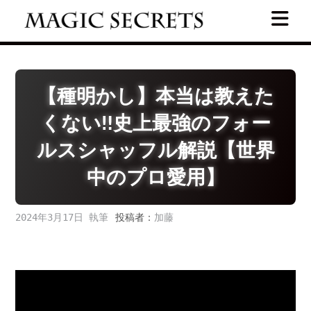
Skip
to
content
【種明かし】本当は教えた
くない‼️史上最強のフォー
ルスシャッフル解説【世界
中のプロ愛用】
2024年3月17日
投稿者：
加藤