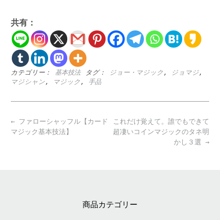
共有：
カテゴリー：
基本技法
タグ：
ジョー・マジック
,
ジョマジ
,
マジシャン
,
マジック
,
手品
Post
←
ファローシャッフル【カード
これだけ覚えて。誰でもできて
navigation
マジック基本技法】
超凄いコインマジックのタネ明
かし３選
→
商品カテゴリー