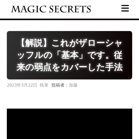
Skip
to
content
【解説】これがザローシャ
ッフルの「基本」です。従
来の弱点をカバーした手法
2023年3月22日
投稿者：
加藤