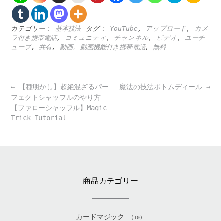
カテゴリー：
基本技法
タグ：
YouTube
,
アップロード
,
カメ
ラ付き携帯電話
,
コミュニティ
,
チャンネル
,
ビデオ
,
ユーチ
ューブ
,
共有
,
動画
,
動画機能付き携帯電話
,
無料
Post
←
【種明かし】超絶混ざるパー
魔法の技法ボトムディール
→
navigation
フェクトシャッフルのやり方
【ファローシャッフル】Magic
Trick Tutorial
商品カテゴリー
カードマジック
(10)