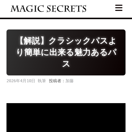
Skip
to
content
【解説】クラシックパスよ
り簡単に出来る魅力あるパ
ス
2026年4月10日
投稿者：
加藤