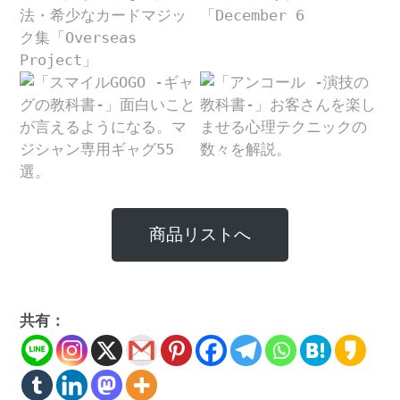
商品リストへ
共有：