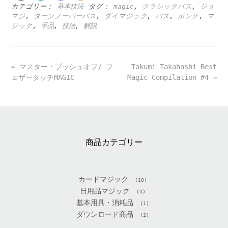
カテゴリー：
基本技法
タグ：
magic
,
クラシックパス
,
ジョ
マジ
,
ターンノーバーパス
,
ダイマジック
,
パス
,
ポンチ
,
マ
ジック
,
手品
,
技法
,
解説
Post
←
マスター・プッシュオフ/ フ
Takumi Takahashi Best
navigation
ェザータッチMAGIC
Magic Compilation #4
→
商品カテゴリー
カードマジック
(10)
日用品マジック
(4)
基本用具・消耗品
(1)
ダウンロード商品
(2)