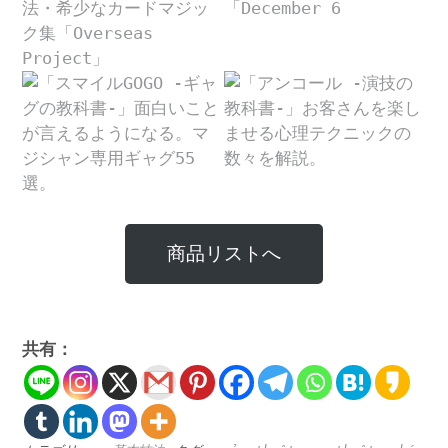
商品リストへ
共有：