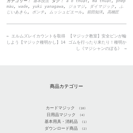
カテゴリー：
基本技法
タグ：
ảo thuật
,
ma thuật
,
phép
màu
,
wade
,
yuki yanagawa
,
ジョマジ
,
ダイマジック
,
ふ
じいあきら
,
ポンチ
,
ムッシュピエール
,
前田知洋
,
高橋匠
Post
←
エルムズレイカウントを取得
【マジック教室】安全ピンが輪
navigation
しよう【マジック種明かし】14
ゴムを行ったり来たり！種明か
し《マジシャンのぼる》
→
商品カテゴリー
カードマジック
(10)
日用品マジック
(4)
基本用具・消耗品
(1)
ダウンロード商品
(2)