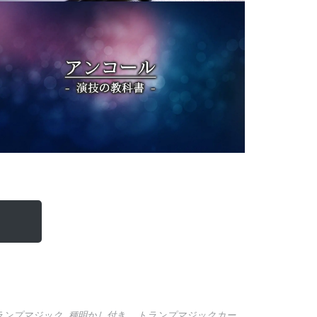
ランプマジック 種明かし付き
,
トランプマジックカー