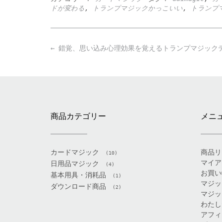
ドが変わる
,
トランプマジックかっこいい
,
トランプ
Post
←
錯覚、思い込み心理効果を覚えるトランプマジック
navigation
商品カテゴリー
メニ
カードマジック
商品リ
(10)
マイア
日用品マジック
(4)
お買い
基本用具・消耗品
(1)
マジッ
ダウンロード商品
(2)
マジッ
わたし
アフィ