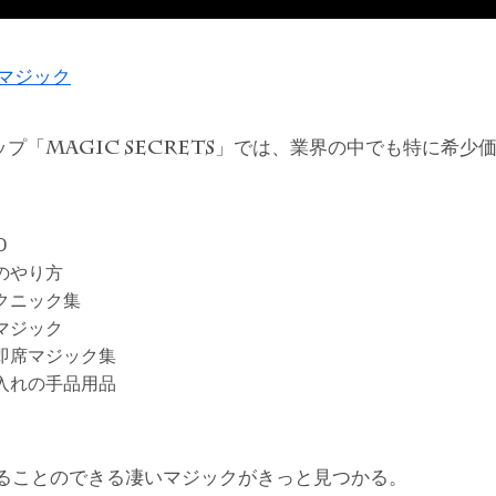
ドマジック
ップ「
」では、業界の中でも特に希少
MAGIC SECRETS
D
のやり方
クニック集
マジック
即席マジック集
入れの手品用品
ることのできる凄いマジックがきっと見つかる。