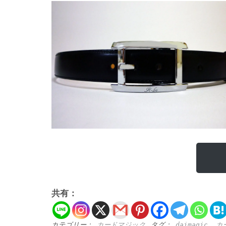
共有：
カテゴリー：
カードマジック
タグ：
daimagic
,
カ