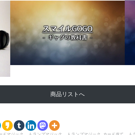
商品リストへ
ードマジック
,
トランプマジック
,
トランプマジック カード当て
,
ト