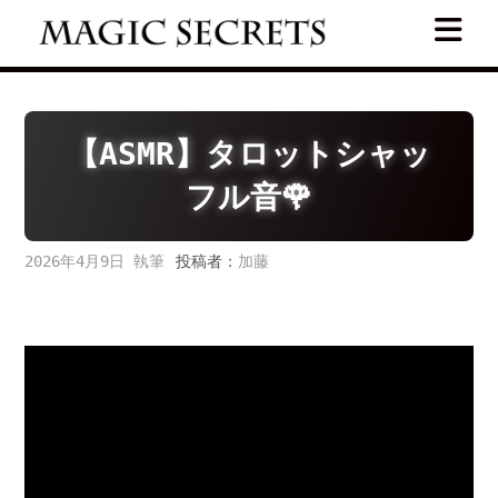
Skip
to
content
【ASMR】タロットシャッ
フル音🌹
2026年4月9日
投稿者：
加藤