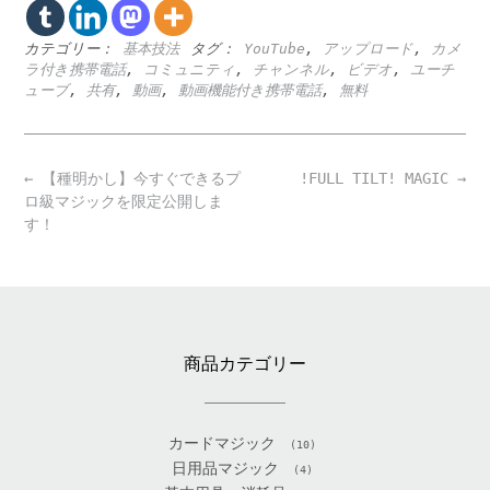
カテゴリー：
基本技法
タグ：
YouTube
,
アップロード
,
カメ
ラ付き携帯電話
,
コミュニティ
,
チャンネル
,
ビデオ
,
ユーチ
ューブ
,
共有
,
動画
,
動画機能付き携帯電話
,
無料
Post
←
【種明かし】今すぐできるプ
!FULL TILT! MAGIC
→
navigation
ロ級マジックを限定公開しま
す！
商品カテゴリー
カードマジック
(10)
日用品マジック
(4)