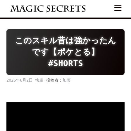
Skip
to
content
このスキル昔は強かったん
です【ポケとる】
#SHORTS
2026年6月2日
投稿者：
加藤