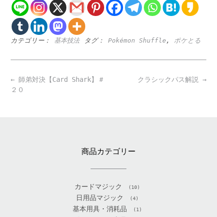
カテゴリー：
基本技法
タグ：
Pokémon Shuffle
,
ポケとる
Post
←
師弟対決【Card Shark】＃
クラシックパス解説
→
navigation
２０
商品カテゴリー
カードマジック
(10)
日用品マジック
(4)
基本用具・消耗品
(1)