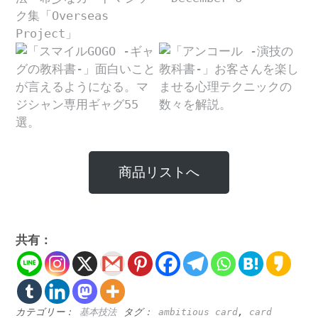
商品リストへ
共有：
カテゴリー：
基本技法
タグ：
ambitious card
,
card