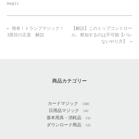
magic
Post
←
簡単！トランプマジック！
【解説】このトップコントロー
navigation
3度目の正直 解説
ル。察知するのは不可能【バレ
ないやり方】
→
商品カテゴリー
カードマジック
(10)
日用品マジック
(4)
基本用具・消耗品
(1)
ダウンロード商品
(2)