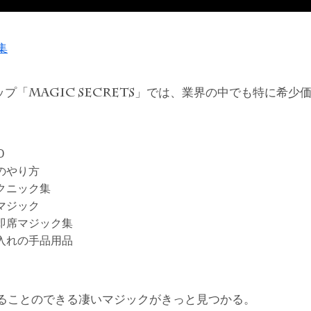
集
ップ「
」では、業界の中でも特に希少
MAGIC SECRETS
D
のやり方
クニック集
マジック
即席マジック集
入れの手品用品
ることのできる凄いマジックがきっと見つかる。