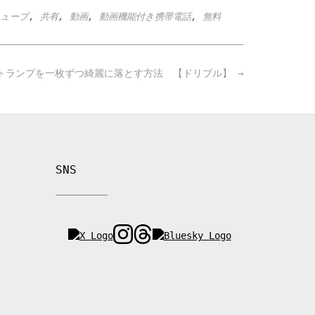
ューブ
,
共有
,
動画
,
動画機能付き携帯電話
,
無料
トランプを一枚ずつ綺麗に落とす方法 【ドリブル】
→
SNS