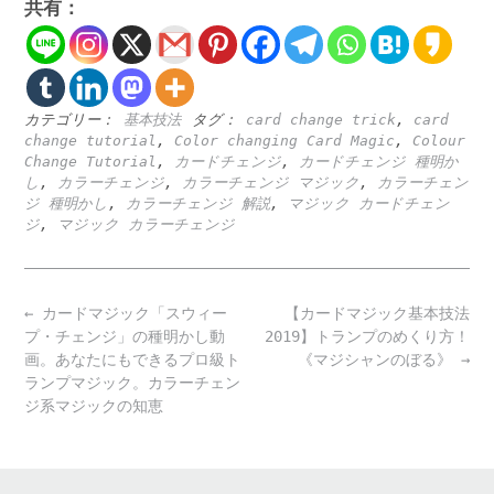
共有：
カテゴリー：
基本技法
タグ：
card change trick
,
card
change tutorial
,
Color changing Card Magic
,
Colour
Change Tutorial
,
カードチェンジ
,
カードチェンジ 種明か
し
,
カラーチェンジ
,
カラーチェンジ マジック
,
カラーチェン
ジ 種明かし
,
カラーチェンジ 解説
,
マジック カードチェン
ジ
,
マジック カラーチェンジ
Post
←
カードマジック「スウィー
【カードマジック基本技法
navigation
プ・チェンジ」の種明かし動
2019】トランプのめくり方！
画。あなたにもできるプロ級ト
《マジシャンのぼる》
→
ランプマジック。カラーチェン
ジ系マジックの知恵