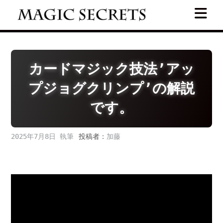
Skip
to
content
カードマジック技法’アッ
プジョグクリンプ’の解説
です。
2025年7月8日
投稿者：
加藤