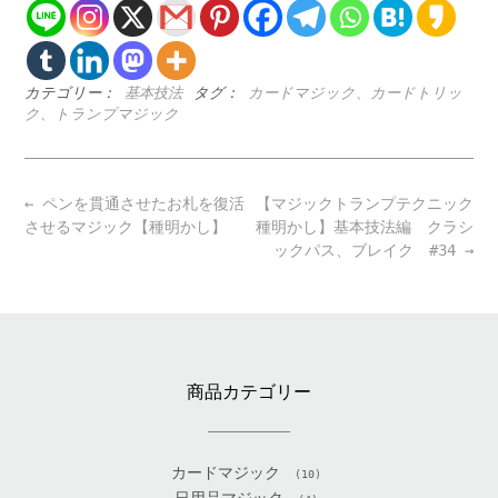
カテゴリー：
基本技法
タグ：
カードマジック、カードトリッ
ク、トランプマジック
Post
←
ペンを貫通させたお札を復活
【マジックトランプテクニック
navigation
させるマジック【種明かし】
種明かし】基本技法編 クラシ
ックパス、ブレイク #34
→
商品カテゴリー
カードマジック
(10)
日用品マジック