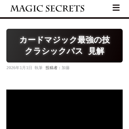
Skip
to
content
カードマジック最強の技
クラシックパス 見解
2026年1月1日
投稿者：
加藤