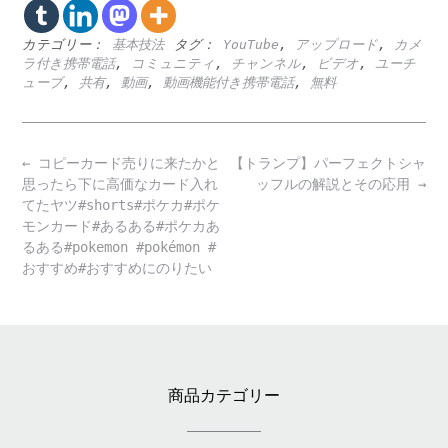
カテゴリー：
基本技法
タグ：
YouTube
,
アップロード
,
カメ
ラ付き携帯電話
,
コミュニティ
,
チャンネル
,
ビデオ
,
ユーチ
ューブ
,
共有
,
動画
,
動画機能付き携帯電話
,
無料
Post
←
コピーカード売りに来たかと
【トランプ】パーフェクトシャ
navigation
思ったら下に高価なカード入れ
ッフルの解説とその応用
→
てたヤツ#shorts#ポケカ#ポケ
モンカード#あるある#ポケカあ
るある#pokemon #pokémon #
おすすめ#おすすめにのりたい
商品カテゴリー