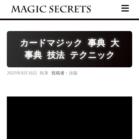
Skip
to
content
カードマジック 事典 大
事典 技法 テクニック
2025年8月16日
投稿者：
加藤