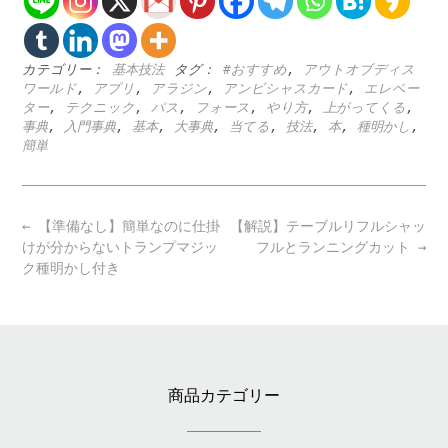
カテゴリー：
基本技法
タグ：
#おすすめ
,
アウトオブディス
ワールド
,
アプリ
,
アラジン
,
アンビシャスカード
,
エレベー
ター
,
テクニック
,
パス
,
フォース
,
やり方
,
上がってくる
,
事典
,
入門事典
,
基本
,
大事典
,
当てる
,
技法
,
本
,
種明かし
,
簡単
Post
←
【準備なし】簡単なのに仕掛
【解説】テーブルリフルシャッ
navigation
けが分からないトランプマジッ
フルとランニングカット
→
ク種明かし付き
商品カテゴリー