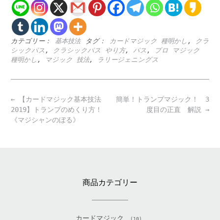
カテゴリー：
基本技法
タグ：
カードマジック 種明かし
,
クラ
シックパス
,
クラシックパス やり方
,
パス
,
プロ マジック
種明かし
,
マジック 技法
,
ラリージェニングス
Post
←
【カードマジック基本技法
簡単！トランプマジック！ 3
navigation
2019】トランプのめくり方！
度目の正直 解説
→
《マジシャンのぼる》
商品カテゴリー
カードマジック
(10)