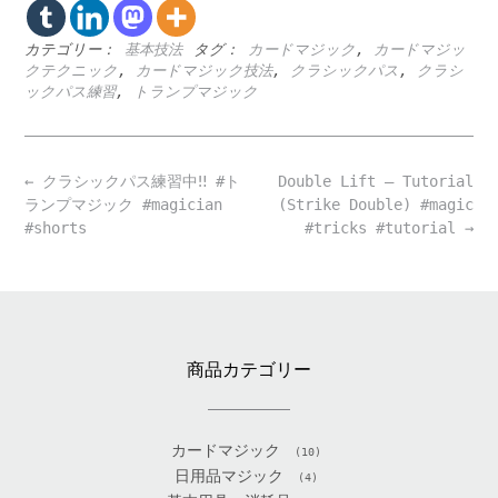
カテゴリー：
基本技法
タグ：
カードマジック
,
カードマジッ
クテクニック
,
カードマジック技法
,
クラシックパス
,
クラシ
ックパス練習
,
トランプマジック
Post
←
クラシックパス練習中‼️ #ト
Double Lift – Tutorial
navigation
ランプマジック #magician
(Strike Double) #magic
#shorts
#tricks #tutorial
→
商品カテゴリー
カードマジック
(10)
日用品マジック
(4)