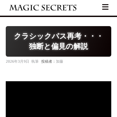
Skip
to
content
クラシックパス再考・・・
独断と偏見の解説
2026年3月9日
投稿者：
加藤