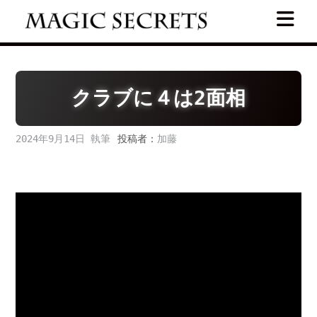
Skip
to
content
クラブに４は2面相
2024年9月14日
投稿者：
加藤