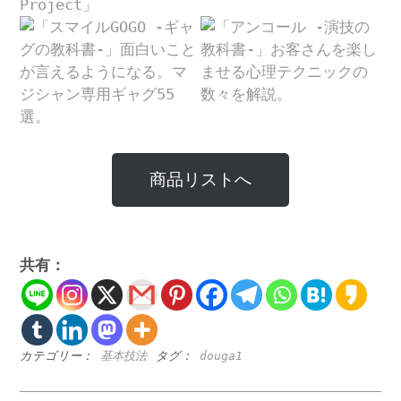
商品リストへ
共有：
カテゴリー：
基本技法
タグ：
douga1