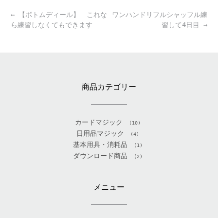
Post
←
【ボトムディール】 これな
ワンハンドリフルシャッフル練
navigation
ら練習しなくてもできます
習して4日目
→
商品カテゴリー
カードマジック
(10)
日用品マジック
(4)
基本用具・消耗品
(1)
ダウンロード商品
(2)
メニュー