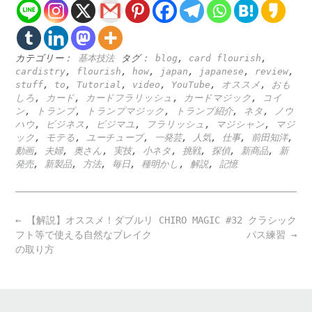
カテゴリー：
基本技法
タグ：
blog
,
card flourish
,
cardistry
,
flourish
,
how
,
japan
,
japanese
,
review
,
stuff
,
to
,
Tutorial
,
video
,
YouTube
,
オススメ
,
おも
しろ
,
カード
,
カードフラリッシュ
,
カードマジック
,
コイ
ン
,
トランプ
,
トランプマジック
,
トランプ紹介
,
ネタ
,
ノウ
ハウ
,
ビジネス
,
ビジマユ
,
フラリッシュ
,
マジシャン
,
マジ
ック
,
モテる
,
ユーチューブ
,
一発芸
,
人気
,
仕事
,
前田知洋
,
動画
,
夫婦
,
奥さん
,
実技
,
小ネタ
,
挑戦
,
探偵
,
新商品
,
新
発売
,
新製品
,
方法
,
毎日
,
種明かし
,
解説
,
記憶
Post
←
【解説】オススメ！ダブルリ
CHIRO MAGIC #32 クラシック
navigation
フト等で使える自然なブレイク
パス練習
→
の取り方