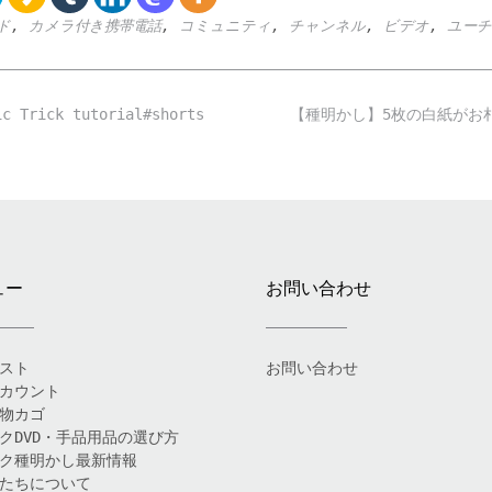
ド
,
カメラ付き携帯電話
,
コミュニティ
,
チャンネル
,
ビデオ
,
ユーチ
ick tutorial#shorts
【種明かし】5枚の白紙がお札
ュー
お問い合わせ
スト
お問い合わせ
カウント
物カゴ
クDVD・手品用品の選び方
ク種明かし最新情報
たちについて