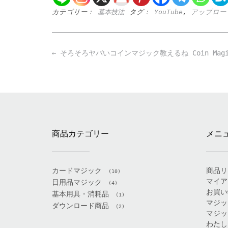
カテゴリー：
基本技法
タグ：
YouTube
,
アップロー
Post
←
そろそろヤバいコインマジック教えるね Coin Magic Tr
navigation
商品カテゴリー
メニ
カードマジック
商品リ
(10)
マイア
日用品マジック
(4)
お買い
基本用具・消耗品
(1)
マジッ
ダウンロード商品
(2)
マジッ
わたし