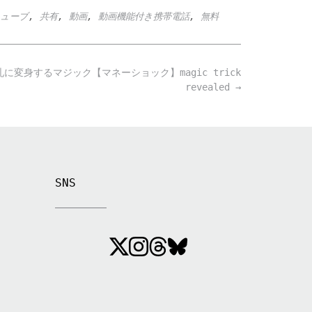
ューブ
,
共有
,
動画
,
動画機能付き携帯電話
,
無料
に変身するマジック【マネーショック】magic trick
revealed
→
SNS