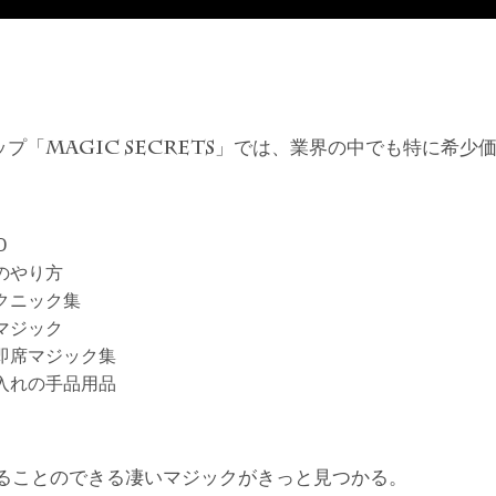
ップ「
」では、業界の中でも特に希少
MAGIC SECRETS
D
のやり方
クニック集
マジック
即席マジック集
入れの手品用品
ることのできる凄いマジックがきっと見つかる。