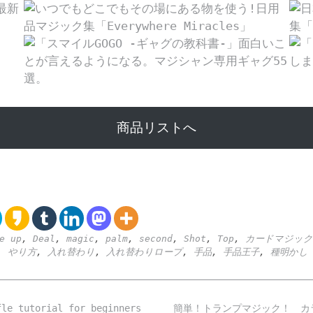
商品リストへ
e up
,
Deal
,
magic
,
palm
,
second
,
Shot
,
Top
,
カードマジック
,
やり方
,
入れ替わり
,
入れ替わりロープ
,
手品
,
手品王子
,
種明かし
torial for beginners
簡単！トランプマジック！ カ