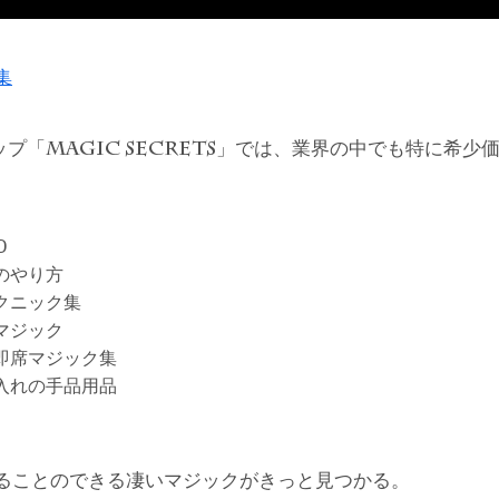
集
ップ「
」では、業界の中でも特に希少
MAGIC SECRETS
D
のやり方
クニック集
マジック
即席マジック集
入れの手品用品
ることのできる凄いマジックがきっと見つかる。