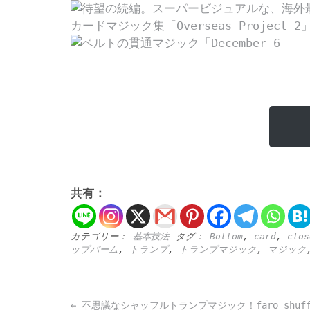
共有：
カテゴリー：
基本技法
タグ：
Bottom
,
card
,
clos
ップパーム
,
トランプ
,
トランプマジック
,
マジック
Post
←
不思議なシャッフルトランプマジック！faro shuffle tu