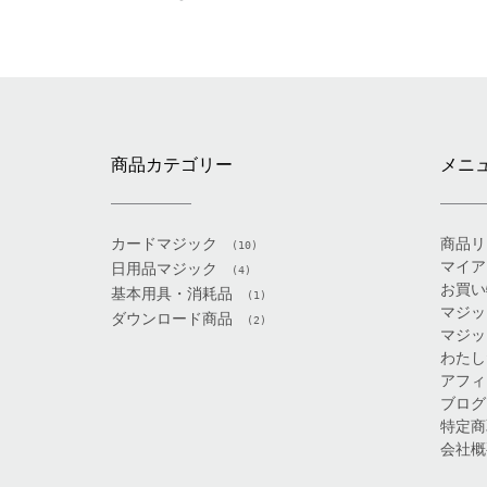
navigation
商品カテゴリー
メニ
カードマジック
商品リ
(10)
マイア
日用品マジック
(4)
お買い
基本用具・消耗品
(1)
マジッ
ダウンロード商品
(2)
マジッ
わたし
アフィ
ブログ
特定商
会社概