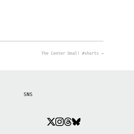
The Center Deal! #shorts
→
SNS