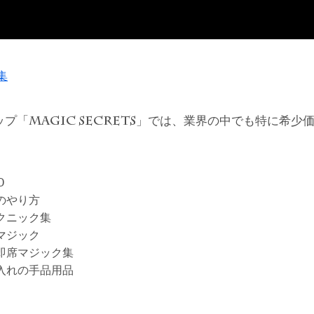
集
ップ「
」では、業界の中でも特に希少
MAGIC SECRETS
D
のやり方
クニック集
マジック
即席マジック集
入れの手品用品