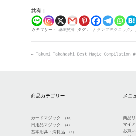
共有：
カテゴリー：
基本技法
タグ：
トランプテクニック
,
Post
←
Takumi Takahashi Best Magic Compilation #
navigation
商品カテゴリー
メニ
カードマジック
商品リ
(10)
マイア
日用品マジック
(4)
お買い
基本用具・消耗品
(1)