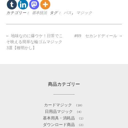
カテゴリー：
基本技法
タグ：
パス
,
マジック
Post
←
地味なのに爆ウケ！日常でこ
#89 セカンドディール
→
navigation
そ映える簡単な輪ゴムマジック
3選【種明かし】
商品カテゴリー
カードマジック
(10)
日用品マジック
(4)
基本用具・消耗品
(1)
ダウンロード商品
(2)