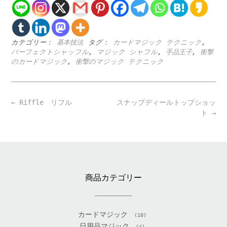
カテゴリー：
基本技法
タグ：
カードマジック テクニック
,
パーフェクトシャッフル
,
マジック シャフル
,
手品王子
,
衝撃
のカードマジック
,
衝撃のマジック テクニック
Post
←
Riffle リフル
スナップディールトップショッ
navigation
ト
→
商品カテゴリー
カードマジック
(10)
日用品マジック
(4)