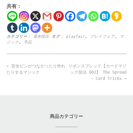
共有：
カテゴリー：
基本技法
タグ：
playfair
,
プレイフェア
,
マ
ジック
,
手品
Post
←
安全ピンがつながったり外れ
リボンスプレッド【カードマジ
navigation
たりするマジック
ック技法 002】 The Spread
– Card Tricks
→
商品カテゴリー