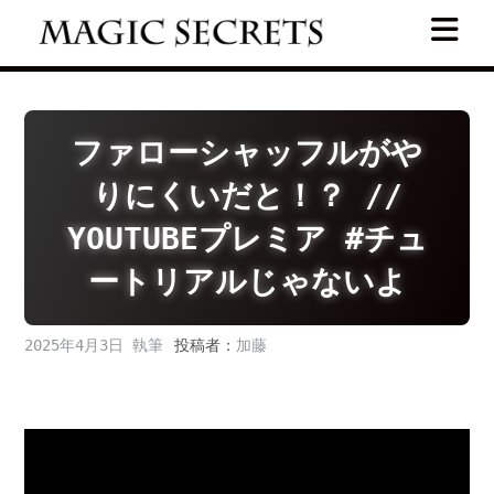
Skip
to
content
ファローシャッフルがや
りにくいだと！？ //
YOUTUBEプレミア #チュ
ートリアルじゃないよ
2025年4月3日
投稿者：
加藤