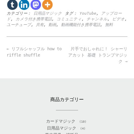
カテゴリー：
日用品マジック
タグ：
YouTube
,
アップロー
ド
,
カメラ付き携帯電話
,
コミュニティ
,
チャンネル
,
ビデオ
,
ユーチューブ
,
共有
,
動画
,
動画機能付き携帯電話
,
無料
Post
←
リフルシャッフル how to
片手でおしゃれに！ シャーリ
navigation
riffle shuffle
アカット 基礎 トランプマジッ
ク
→
商品カテゴリー
カードマジック
(10)
日用品マジック
(4)