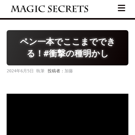
Skip
to
content
ペン一本でここまででき
る！#衝撃の種明かし
2024年6月5日
投稿者：
加藤