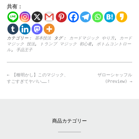
共有：
カテゴリー：
基本技法
タグ：
カードマジック やり方
,
カード
マジック 技法
,
トランプ マジック 初心者
,
ボトムコントロー
ル
,
手品王子
Post
←
【種明かし】このマジック、
ザローシャッフル
navigation
すごすぎてヤバい……！
(Preview)
→
商品カテゴリー