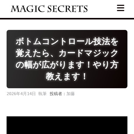
Skip
to
content
ボトムコントロール技法を
覚えたら、カードマジック
の幅が広がります！やり方
教えます！
2026年4月14日
投稿者：
加藤