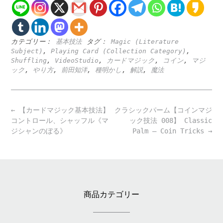
カテゴリー：
基本技法
タグ：
Magic (Literature
Subject)
,
Playing Card (Collection Category)
,
Shuffling
,
VideoStudio
,
カードマジック
,
コイン
,
マジ
ック
,
やり方
,
前田知洋
,
種明かし
,
解説
,
魔法
Post
←
【カードマジック基本技法】
クラシックパーム【コインマジ
navigation
コントロール、シャッフル《マ
ック技法 008】 Classic
ジシャンのぼる》
Palm – Coin Tricks
→
商品カテゴリー