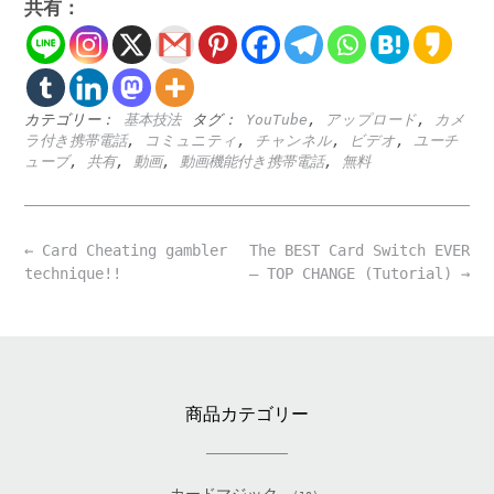
共有：
カテゴリー：
基本技法
タグ：
YouTube
,
アップロード
,
カメ
ラ付き携帯電話
,
コミュニティ
,
チャンネル
,
ビデオ
,
ユーチ
ューブ
,
共有
,
動画
,
動画機能付き携帯電話
,
無料
Post
←
Card Cheating gambler
The BEST Card Switch EVER
navigation
technique!!
– TOP CHANGE (Tutorial)
→
商品カテゴリー
カードマジック