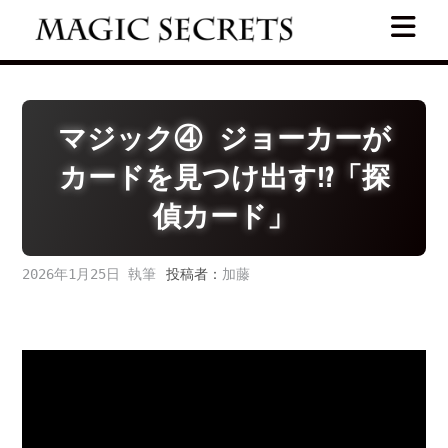
Skip
to
content
マジック④ ジョーカーが
カードを見つけ出す⁉「探
偵カード」
2026年1月25日
投稿者：
加藤