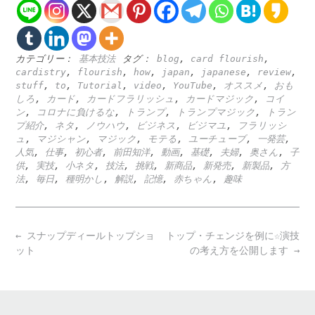
カテゴリー：
基本技法
タグ：
blog
,
card flourish
,
cardistry
,
flourish
,
how
,
japan
,
japanese
,
review
,
stuff
,
to
,
Tutorial
,
video
,
YouTube
,
オススメ
,
おも
しろ
,
カード
,
カードフラリッシュ
,
カードマジック
,
コイ
ン
,
コロナに負けるな
,
トランプ
,
トランプマジック
,
トラン
プ紹介
,
ネタ
,
ノウハウ
,
ビジネス
,
ビジマユ
,
フラリッシ
ュ
,
マジシャン
,
マジック
,
モテる
,
ユーチューブ
,
一発芸
,
人気
,
仕事
,
初心者
,
前田知洋
,
動画
,
基礎
,
夫婦
,
奥さん
,
子
供
,
実技
,
小ネタ
,
技法
,
挑戦
,
新商品
,
新発売
,
新製品
,
方
法
,
毎日
,
種明かし
,
解説
,
記憶
,
赤ちゃん
,
趣味
Post
←
スナップディールトップショ
トップ・チェンジを例に☆演技
navigation
ット
の考え方を公開します
→