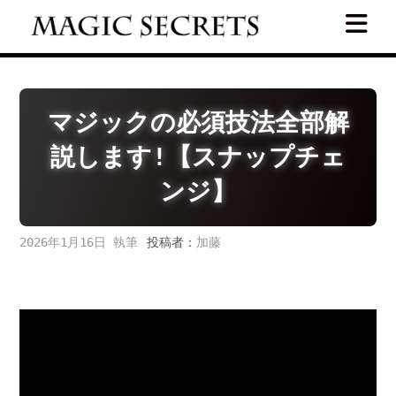
Skip
to
content
マジックの必須技法全部解
説します!【スナップチェ
ンジ】
2026年1月16日
投稿者：
加藤