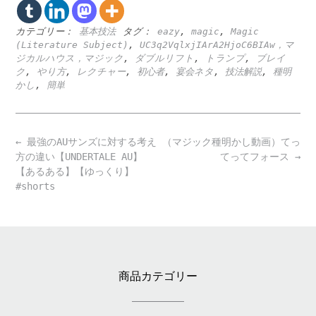
カテゴリー：
基本技法
タグ：
eazy
,
magic
,
Magic
(Literature Subject)
,
UC3q2VqlxjIArA2HjoC6BIAw，マ
ジカルハウス，マジック
,
ダブルリフト
,
トランプ
,
ブレイ
ク
,
やり方
,
レクチャー
,
初心者
,
宴会ネタ
,
技法解説
,
種明
かし
,
簡単
Post
←
最強のAUサンズに対する考え
（マジック種明かし動画）てっ
navigation
方の違い【UNDERTALE AU】
てってフォース
→
【あるある】【ゆっくり】
#shorts
商品カテゴリー