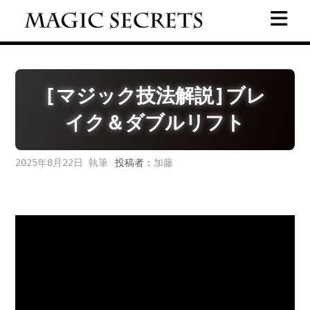
Skip
to
content
[マジック技法解説]ブレ
イク＆ダブルリフト
2025年8月22日
投稿者：
加藤