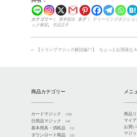
カテゴリー：
基本技法
タグ：
ディーリングポジショ
ック教室
,
手品王子
Post
←
【トランプマジック解説編!!】 ちょっとお洒落な
navigation
商品カテゴリー
メニ
カードマジック
商品リ
(10)
マイア
日用品マジック
(4)
お買い
基本用具・消耗品
(1)
マジッ
ダウンロード商品
(2)