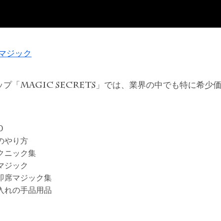
ドマジック
ップ「
」では、業界の中でも特に希少
MAGIC SECRETS
D
のやり方
クニック集
マジック
即席マジック集
入れの手品用品