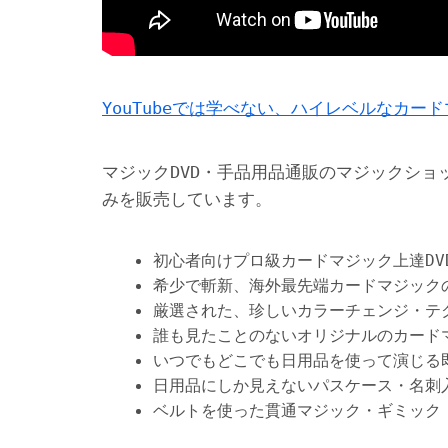
YouTubeでは学べない、ハイレベルなカー
マジックDVD・手品用品通販のマジックショ
みを販売しています。
初心者向けプロ級カードマジック上達DV
希少で斬新、海外最先端カードマジック
厳選された、珍しいカラーチェンジ・テ
誰も見たことのないオリジナルのカード
いつでもどこでも日用品を使って演じる
日用品にしか見えないパスケース・名刺
ベルトを使った貫通マジック・ギミック