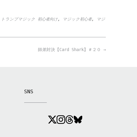
,
トランプマジック 初心者向け
,
マジック初心者
,
マジ
師弟対決【Card Shark】＃２０
→
SNS