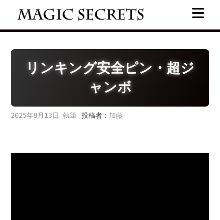
Skip
to
content
リンキング安全ピン・超ジ
ャンボ
2025年8月13日
投稿者：
加藤