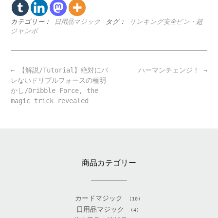
カテゴリー：
日用品マジック
タグ：
リンキング安全ピン・超
ジャンボ
Post
←
【解説/Tutorial】絶対にバ
ハーマンチェンジ！
→
navigation
レないドリブルフォースの種明
かし/Dribble Force, the
magic trick revealed
商品カテゴリー
カードマジック
(10)
日用品マジック
(4)